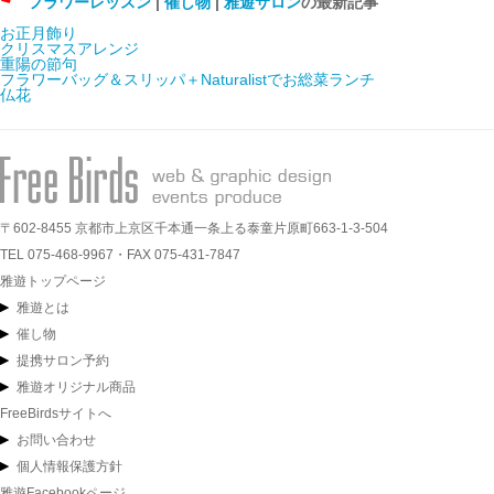
フラワーレッスン
|
催し物
|
雅遊サロン
の最新記事
お正月飾り
クリスマスアレンジ
重陽の節句
フラワーバッグ＆スリッパ＋Naturalistでお総菜ランチ
仏花
〒602-8455 京都市上京区千本通一条上る泰童片原町663-1-3-504
TEL 075-468-9967・FAX 075-431-7847
雅遊トップページ
雅遊とは
催し物
提携サロン予約
雅遊オリジナル商品
FreeBirdsサイトへ
お問い合わせ
個人情報保護方針
雅遊Facebookページ